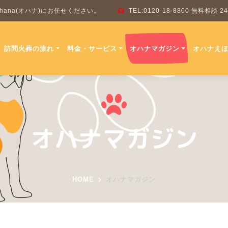
ana(オハナ)にお任せください。
TEL:0120-18-8800 無料相談
訪問火葬の流れ
料金・サービス
オハナマガジン
オハナえ
オハナマガジン
HOME
オハナマガジン